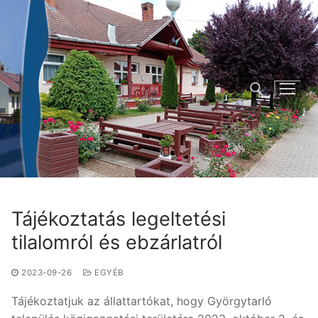
Ugrás
a
tartalomra
Keresése:
Tájékoztatás legeltetési
tilalomról és ebzárlatról
2023-09-26
EGYÉB
Tájékoztatjuk az állattartókat, hogy Györgytarló