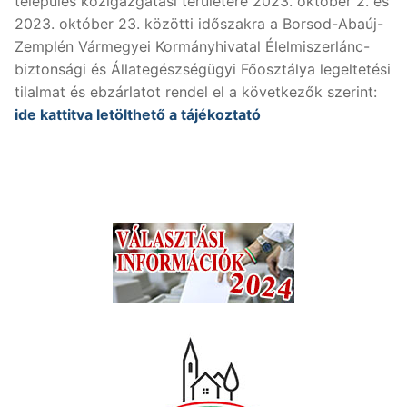
település közigazgatási területére 2023. október 2. és
2023. október 23. közötti időszakra a Borsod-Abaúj-
Zemplén Vármegyei Kormányhivatal Élelmiszerlánc-
biztonsági és Állategészségügyi Főosztálya legeltetési
tilalmat és ebzárlatot rendel el a következők szerint:
ide kattitva letölthető a tájékoztató