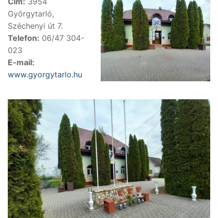
Cím:
3954
Györgytarló,
Széchenyi út 7.
Telefon:
06/47 304-
023
E-mail:
www.gyorgytarlo.hu