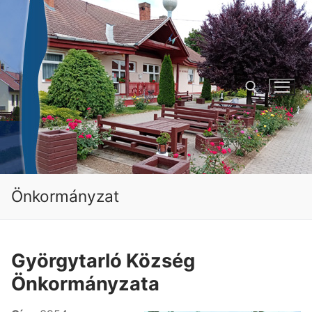
Ugrás
a
tartalomra
Keresése:
Önkormányzat
Györgytarló Község
Önkormányzata