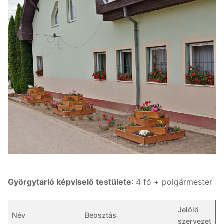
Györgytarló képviselő testülete
: 4 fő + polgármester
Jelölő
Név
Beosztás
szervezet