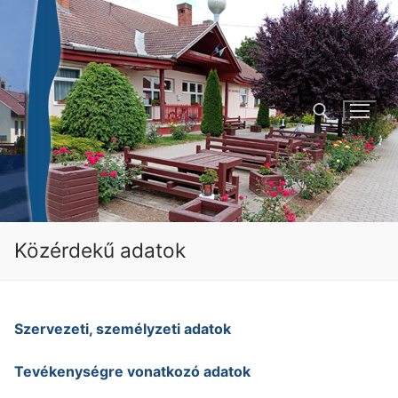
Ugrás
a
tartalomra
Keresése:
Közérdekű adatok
Szervezeti, személyzeti adatok
Tevékenységre vonatkozó adatok