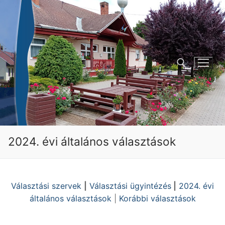
Ugrás
a
tartalomra
Keresése:
2024. évi általános választások
Választási szervek
|
Választási ügyintézés
|
2024. évi
általános választások
|
Korábbi választások