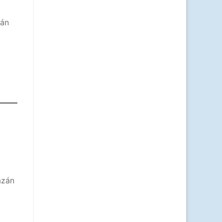
zán
ázán