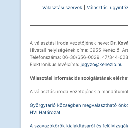
Választási szervek
|
Választási ügyinté
A választási iroda vezetőjének neve:
Dr. Ková
Hivatali helyiségének címe: 3955 Kenézlő, Ara
Telefonszáma: 06-30/656-0029, 47/344-028
Elektronikus levélcíme:
jegyzo@kenezlo.hu
Választási információs szolgálatának elérhe
A választási iroda vezetőjének a mandátumo
Györgytarló községben megválasztható önkor
HVI Határozat
A szavazókörök kialakításáról és felülvizsgál