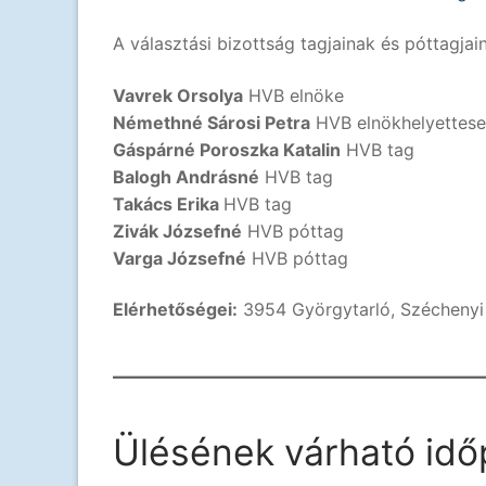
A választási bizottság tagjainak és póttagjai
Vavrek Orsolya
HVB elnöke
Némethné Sárosi Petra
HVB elnökhelyettese
Gáspárné Poroszka Katalin
HVB tag
Balogh Andrásné
HVB tag
Takács Erika
HVB tag
Zivák Józsefné
HVB póttag
Varga Józsefné
HVB póttag
Elérhetőségei:
3954 Györgytarló, Széchenyi 
Ülésének várható időp