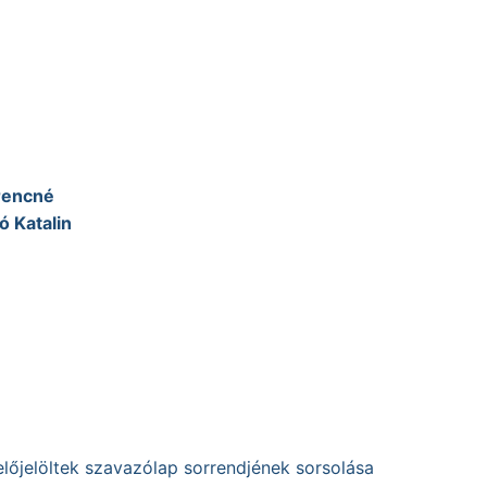
rencné
 Katalin
selőjelöltek szavazólap sorrendjének sorsolása