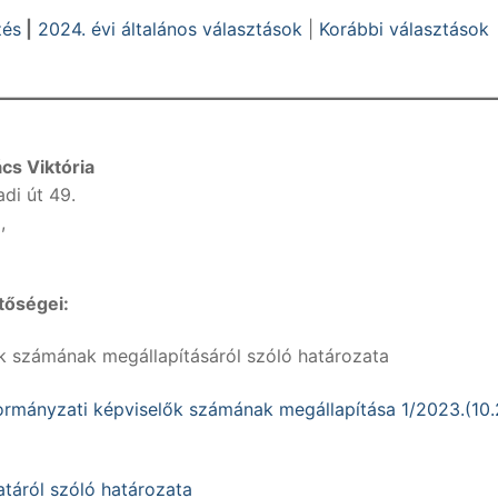
zés
|
2024. évi általános választások
|
Korábbi választások
cs Viktória
di út 49.
,
tőségei:
k számának megállapításáról szóló határozata
mányzati képviselők számának megállapítása 1/2023.(10.
atáról szóló határozata