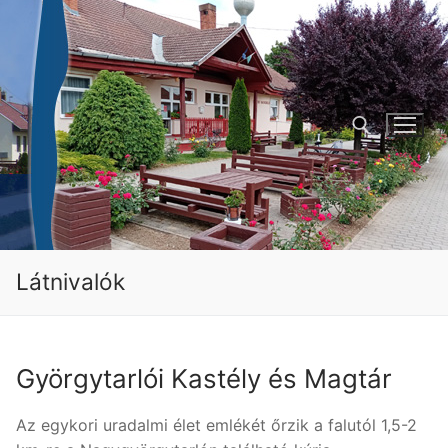
Ugrás
a
tartalomra
Keresése:
Látnivalók
Györgytarlói Kastély és Magtár
Az egykori uradalmi élet emlékét őrzik a falutól 1,5-2