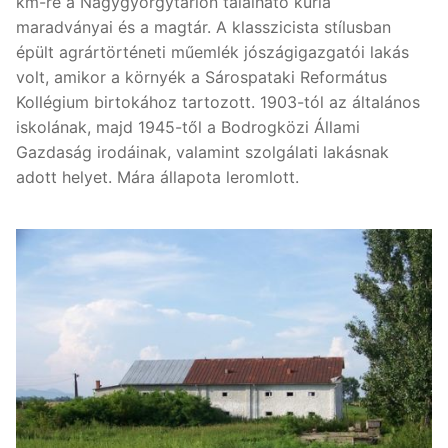
km-re a Nagygyörgytarlón található kúria
maradványai és a magtár. A klasszicista stílusban
épült agrártörténeti műemlék jószágigazgatói lakás
volt, amikor a környék a Sárospataki Református
Kollégium birtokához tartozott. 1903-tól az általános
iskolának, majd 1945-től a Bodrogközi Állami
Gazdaság irodáinak, valamint szolgálati lakásnak
adott helyet. Mára állapota leromlott.