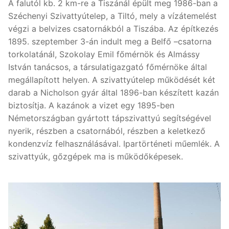
A falutól kb. 2 km-re a Tiszánál épült meg 1986-ban a
Széchenyi Szivattyútelep, a Tiltó, mely a vízátemelést
végzi a belvizes csatornákból a Tiszába. Az építkezés
1895. szeptember 3-án indult meg a Belfő –csatorna
torkolatánál, Szokolay Emil főmérnök és Almássy
István tanácsos, a társulatigazgató főmérnöke által
megállapított helyen. A szivattyútelep működését két
darab a Nicholson gyár által 1896-ban készített kazán
biztosítja. A kazánok a vizet egy 1895-ben
Németországban gyártott tápszivattyú segítségével
nyerik, részben a csatornából, részben a keletkező
kondenzvíz felhasználásával. Ipartörténeti műemlék. A
szivattyúk, gőzgépek ma is működőképesek.