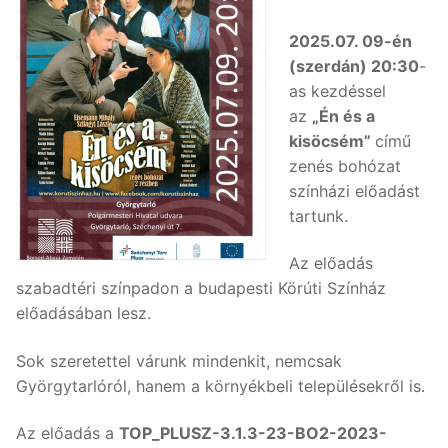
2025.07. 09-én
(szerdán) 20:30
-
as kezdéssel
az
„Én és a
kisöcsém”
című
zenés bohózat
színházi előadást
tartunk.
Az előadás
szabadtéri színpadon a budapesti Körúti Színház
előadásában lesz.
Sok szeretettel várunk mindenkit, nemcsak
Györgytarlóról, hanem a környékbeli településekről is.
Az előadás a
TOP_PLUSZ-3.1.3-23-BO2-2023-