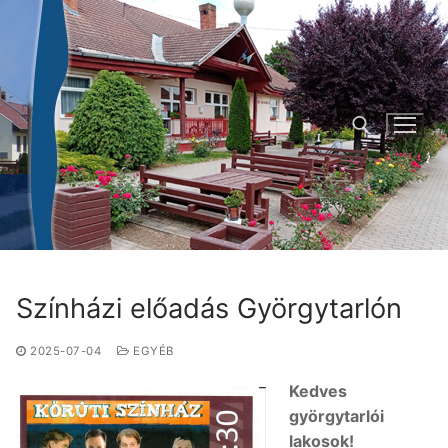
Ugrás
a
tartalomra
Keresése:
Színházi előadás Györgytarlón
2025-07-04
EGYÉB
Kedves
györgytarlói
lakosok!