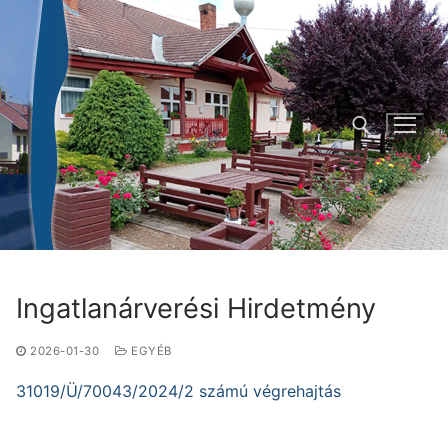
Ugrás
a
tartalomra
Keresése:
Ingatlanárverési Hirdetmény
2026-01-30
EGYÉB
31019/Ü/70043/2024/2 számú végrehajtás