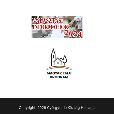
Copyright; 2026 Györgytarló Község Honlapja