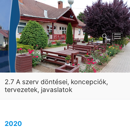
Ugrás
a
tartalomra
Keresése:
2.7 A szerv döntései, koncepciók,
tervezetek, javaslatok
2020